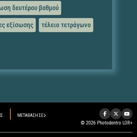
ωση δευτέρου βαθμού
ες εξίσωσης
τέλειο τετράγωνο
ΗΣ
ΜΕΤΑΒΑΣΗ ΣΕ
© 2026 Photodentro LOR+