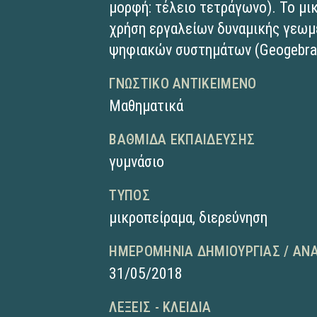
μορφή: τέλειο τετράγωνο). To μι
χρήση εργαλείων δυναμικής γεωμ
ψηφιακών συστημάτων (Geogebra
ΓΝΩΣΤΙΚΌ ΑΝΤΙΚΕΊΜΕΝΟ
Μαθηματικά
ΒΑΘΜΊΔΑ ΕΚΠΑΊΔΕΥΣΗΣ
γυμνάσιο
ΤΎΠΟΣ
μικροπείραμα
,
διερεύνηση
ΗΜΕΡΟΜΗΝΊΑ ΔΗΜΙΟΥΡΓΊΑΣ / ΑΝ
31/05/2018
ΛΈΞΕΙΣ - ΚΛΕΙΔΙΆ