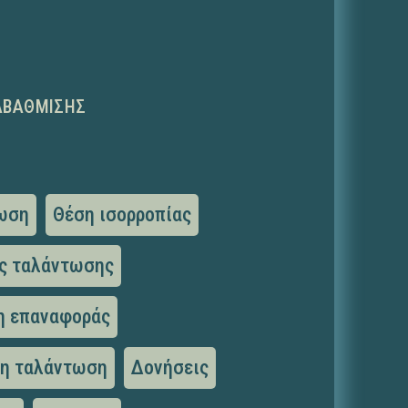
ΑΒΆΘΜΙΣΗΣ
ωση
Θέση ισορροπίας
ς ταλάντωσης
η επαναφοράς
η ταλάντωση
Δονήσεις