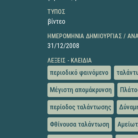
ΤΎΠΟΣ
βίντεο
ΗΜΕΡΟΜΗΝΊΑ ΔΗΜΙΟΥΡΓΊΑΣ / ΑΝ
31/12/2008
ΛΈΞΕΙΣ - ΚΛΕΙΔΙΆ
περιοδικό φαινόμενο
ταλάντ
Μέγιστη απομάκρυνση
Πλάτο
περίοδος ταλάντωσης
Δύναμ
Φθίνουσα ταλάντωση
Αμείωτ