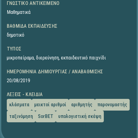
ΓΝΩΣΤΙΚΌ ΑΝΤΙΚΕΊΜΕΝΟ
Μαθηματικά
ΒΑΘΜΊΔΑ ΕΚΠΑΊΔΕΥΣΗΣ
δημοτικό
ΤΎΠΟΣ
μικροπείραμα
,
διερεύνηση
,
εκπαιδευτικό παιχνίδι
ΗΜΕΡΟΜΗΝΊΑ ΔΗΜΙΟΥΡΓΊΑΣ / ΑΝΑΒΆΘΜΙΣΗΣ
20/08/2019
ΛΈΞΕΙΣ - ΚΛΕΙΔΙΆ
κλάσματα
μεικτοί αριθμοί
αριθμητής
παρονομαστής
ταξινόμηση
SorBET
υπολογιστική σκέψη