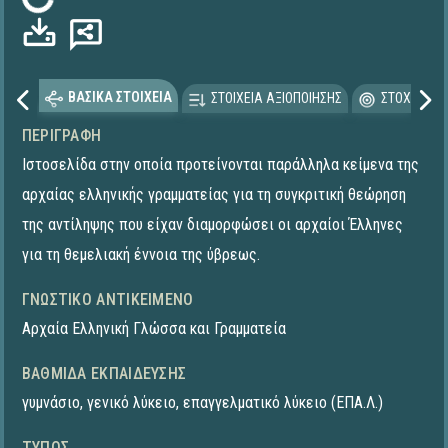
Φόρτωση...
ΒΑΣΙΚΑ ΣΤΟΙΧΕΙΑ
ΣΤΟΙΧΕΙΑ ΑΞΙΟΠΟΙΗΣΗΣ
ΣΤΟΧΕΥΟΜΕ
ΠΕΡΙΓΡΑΦΉ
Ιστοσελίδα στην οποία προτείνονται παράλληλα κείμενα της
αρχαίας ελληνικής γραμματείας για τη συγκριτική θεώρηση
της αντίληψης που είχαν διαμορφώσει οι αρχαίοι Έλληνες
για τη θεμελιακή έννοια της ύβρεως.
ΓΝΩΣΤΙΚΌ ΑΝΤΙΚΕΊΜΕΝΟ
Αρχαία Ελληνική Γλώσσα και Γραμματεία
ΒΑΘΜΊΔΑ ΕΚΠΑΊΔΕΥΣΗΣ
γυμνάσιο
,
γενικό λύκειο
,
επαγγελματικό λύκειο (ΕΠΑ.Λ.)
ΤΎΠΟΣ