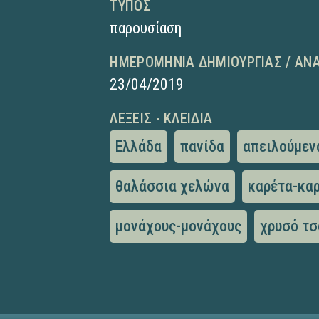
ΤΎΠΟΣ
παρουσίαση
ΗΜΕΡΟΜΗΝΊΑ ΔΗΜΙΟΥΡΓΊΑΣ / ΑΝ
23/04/2019
ΛΈΞΕΙΣ - ΚΛΕΙΔΙΆ
Ελλάδα
πανίδα
απειλούμεν
θαλάσσια χελώνα
καρέτα-κα
μονάχους-μονάχους
χρυσό τσ