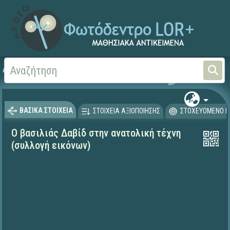
Αρχική
ΨΗΦΙΑΚΟ ΣΧΟΛΕΙΟ (Μαθησιακά Αντικείμενα)
Θρησκευτικά
Παλαιά 
ΒΑΣΙΚΑ ΣΤΟΙΧΕΙΑ
ΣΤΟΙΧΕΙΑ ΑΞΙΟΠΟΙΗΣΗΣ
ΣΤΟΧΕΥΟΜΕΝΟ Κ
Ο βασιλιάς Δαβίδ στην ανατολική τέχνη
(συλλογή εικόνων)