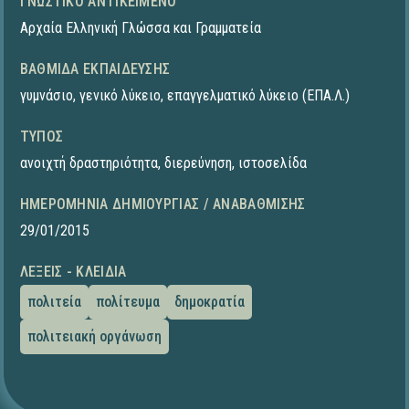
ΓΝΩΣΤΙΚΌ ΑΝΤΙΚΕΊΜΕΝΟ
Αρχαία Ελληνική Γλώσσα και Γραμματεία
ΒΑΘΜΊΔΑ ΕΚΠΑΊΔΕΥΣΗΣ
γυμνάσιο
,
γενικό λύκειο
,
επαγγελματικό λύκειο (ΕΠΑ.Λ.)
ΤΎΠΟΣ
ανοιχτή δραστηριότητα
,
διερεύνηση
,
ιστοσελίδα
ΗΜΕΡΟΜΗΝΊΑ ΔΗΜΙΟΥΡΓΊΑΣ / ΑΝΑΒΆΘΜΙΣΗΣ
29/01/2015
ΛΈΞΕΙΣ - ΚΛΕΙΔΙΆ
πολιτεία
πολίτευμα
δημοκρατία
πολιτειακή οργάνωση