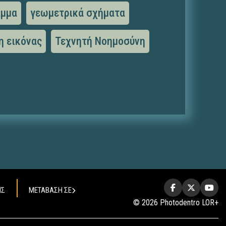
αμμα
γεωμετρικά σχήματα
η εικόνας
Τεχνητή Νοημοσύνη
ΗΣ
ΜΕΤΑΒΑΣΗ ΣΕ
© 2026 Photodentro LOR+