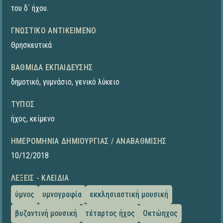
του δ΄ ήχου.
ΓΝΩΣΤΙΚΌ ΑΝΤΙΚΕΊΜΕΝΟ
Θρησκευτικά
ΒΑΘΜΊΔΑ ΕΚΠΑΊΔΕΥΣΗΣ
δημοτικό
,
γυμνάσιο
,
γενικό λύκειο
ΤΎΠΟΣ
ήχος
,
κείμενο
ΗΜΕΡΟΜΗΝΊΑ ΔΗΜΙΟΥΡΓΊΑΣ / ΑΝΑΒΆΘΜΙΣΗΣ
10/12/2018
ΛΈΞΕΙΣ - ΚΛΕΙΔΙΆ
ύμνος
υμνογραφία
εκκλησιαστική μουσική
βυζαντινή μουσική
τέταρτος ήχος
Οκτώηχος