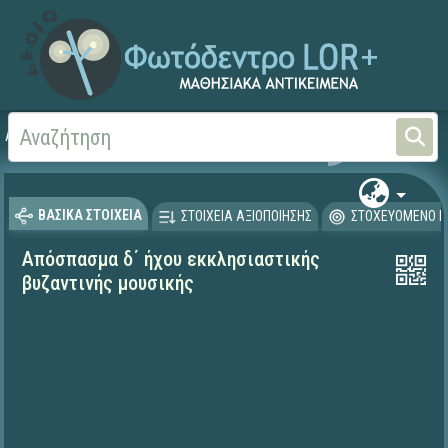
Αρχική
ΨΗΦΙΑΚΟ ΣΧΟΛΕΙΟ (Μαθησιακά Αντικείμενα)
Θρησκευτικά
Υμνογρα
ΒΑΣΙΚΑ ΣΤΟΙΧΕΙΑ
ΣΤΟΙΧΕΙΑ ΑΞΙΟΠΟΙΗΣΗΣ
ΣΤΟΧΕΥΟΜΕΝΟ Κ
Απόσπασμα δ΄ ήχου εκκλησιαστικής
βυζαντινής μουσικής