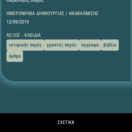
διερεύνηση
,
οδηγός
ΗΜΕΡΟΜΗΝΊΑ ΔΗΜΙΟΥΡΓΊΑΣ / ΑΝΑΒΆΘΜΙΣΗΣ
12/09/2019
ΛΈΞΕΙΣ - ΚΛΕΙΔΙΆ
ιστορικές πηγές
γραπτές πηγές
έγγραφα
βιβλία
άρθρα
ΣΧΕΤΙΚΑ