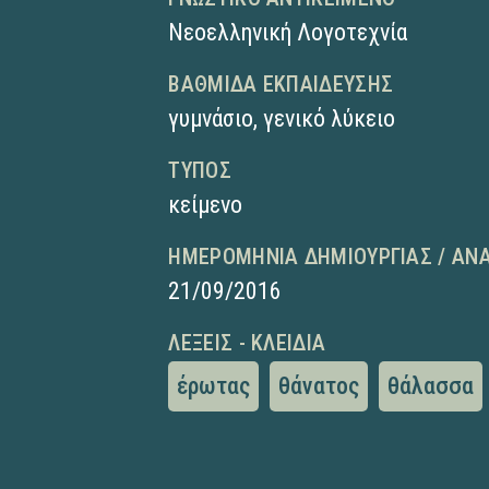
Νεοελληνική Λογοτεχνία
ΒΑΘΜΊΔΑ ΕΚΠΑΊΔΕΥΣΗΣ
γυμνάσιο
,
γενικό λύκειο
ΤΎΠΟΣ
κείμενο
ΗΜΕΡΟΜΗΝΊΑ ΔΗΜΙΟΥΡΓΊΑΣ / ΑΝ
21/09/2016
ΛΈΞΕΙΣ - ΚΛΕΙΔΙΆ
έρωτας
θάνατος
θάλασσα