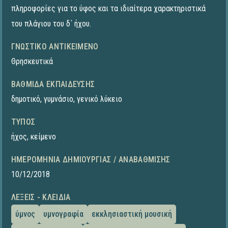
πληροφορίες για το ύφος και τα ιδιαίτερα χαρακτηριστικά
του πλάγιου του δ΄ ήχου.
ΓΝΩΣΤΙΚΌ ΑΝΤΙΚΕΊΜΕΝΟ
Θρησκευτικά
ΒΑΘΜΊΔΑ ΕΚΠΑΊΔΕΥΣΗΣ
δημοτικό
,
γυμνάσιο
,
γενικό λύκειο
ΤΎΠΟΣ
ήχος
,
κείμενο
ΗΜΕΡΟΜΗΝΊΑ ΔΗΜΙΟΥΡΓΊΑΣ / ΑΝΑΒΆΘΜΙΣΗΣ
10/12/2018
ΛΈΞΕΙΣ - ΚΛΕΙΔΙΆ
ύμνος
υμνογραφία
εκκλησιαστική μουσική