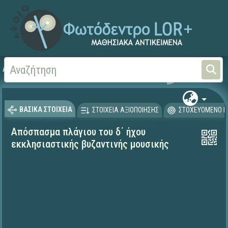
Αρχική
ΨΗΦΙΑΚΟ ΣΧΟΛΕΙΟ (Μαθησιακά Αντικείμενα)
Θρησκευτικά
Υμνογρα
ΒΑΣΙΚΑ ΣΤΟΙΧΕΙΑ
ΣΤΟΙΧΕΙΑ ΑΞΙΟΠΟΙΗΣΗΣ
ΣΤΟΧΕΥΟΜΕΝΟ Κ
Απόσπασμα πλάγιου του δ΄ ήχου
εκκλησιαστικής βυζαντινής μουσικής