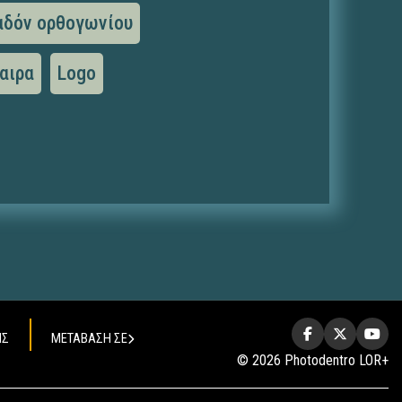
αδόν ορθογωνίου
αιρα
Logo
ΗΣ
ΜΕΤΑΒΑΣΗ ΣΕ
© 2026 Photodentro LOR+