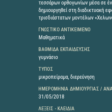
τεσσάρων ορθογωνίων μέσα σε έν
δημιουργηθεί στη διαδικτυακή ε
τρισδιάστατων μοντέλων «Χελων
ΓΝΩΣΤΙΚΌ ΑΝΤΙΚΕΊΜΕΝΟ
Μαθηματικά
ΒΑΘΜΊΔΑ ΕΚΠΑΊΔΕΥΣΗΣ
γυμνάσιο
ΤΎΠΟΣ
μικροπείραμα
,
διερεύνηση
ΗΜΕΡΟΜΗΝΊΑ ΔΗΜΙΟΥΡΓΊΑΣ / ΑΝ
31/05/2018
ΛΈΞΕΙΣ - ΚΛΕΙΔΙΆ