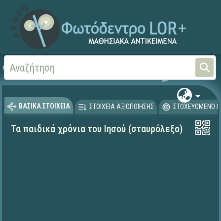
Αρχική
ΨΗΦΙΑΚΟ ΣΧΟΛΕΙΟ (Μαθησιακά Αντικείμενα)
Θρησκευτικά
Καινή Δ
ΒΑΣΙΚΑ ΣΤΟΙΧΕΙΑ
ΣΤΟΙΧΕΙΑ ΑΞΙΟΠΟΙΗΣΗΣ
ΣΤΟΧΕΥΟΜΕΝΟ Κ
Τα παιδικά χρόνια του Ιησού (σταυρόλεξο)