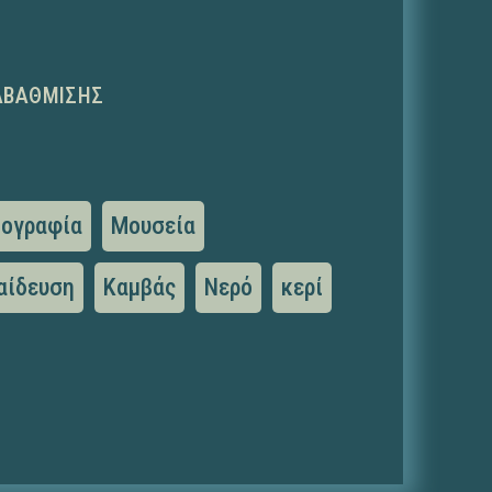
ΑΒΆΘΜΙΣΗΣ
ιογραφία
Μουσεία
αίδευση
Καμβάς
Νερό
κερί