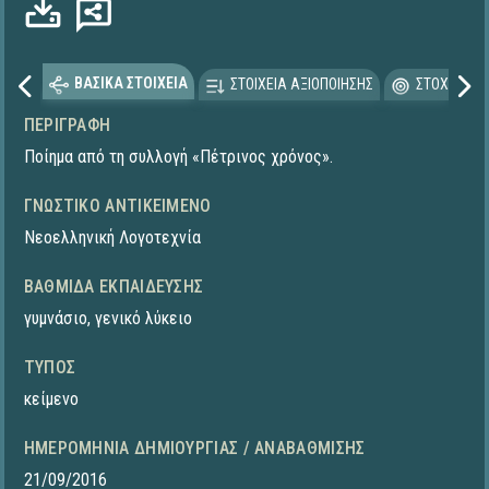
ΒΑΣΙΚΑ ΣΤΟΙΧΕΙΑ
ΣΤΟΙΧΕΙΑ ΑΞΙΟΠΟΙΗΣΗΣ
ΣΤΟΧΕΥΟΜΕ
ΠΕΡΙΓΡΑΦΉ
Ποίημα από τη συλλογή «Πέτρινος χρόνος».
ΓΝΩΣΤΙΚΌ ΑΝΤΙΚΕΊΜΕΝΟ
Νεοελληνική Λογοτεχνία
ΒΑΘΜΊΔΑ ΕΚΠΑΊΔΕΥΣΗΣ
γυμνάσιο
,
γενικό λύκειο
ΤΎΠΟΣ
κείμενο
ΗΜΕΡΟΜΗΝΊΑ ΔΗΜΙΟΥΡΓΊΑΣ / ΑΝΑΒΆΘΜΙΣΗΣ
21/09/2016