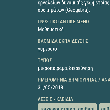
εργαλείων δυναμικής γεωμετρίας
συστημάτων (Geogebra).
ΓΝΩΣΤΙΚΌ ΑΝΤΙΚΕΊΜΕΝΟ
Μαθηματικά
ΒΑΘΜΊΔΑ ΕΚΠΑΊΔΕΥΣΗΣ
γυμνάσιο
ΤΎΠΟΣ
μικροπείραμα
,
διερεύνηση
ΗΜΕΡΟΜΗΝΊΑ ΔΗΜΙΟΥΡΓΊΑΣ / ΑΝ
31/05/2018
ΛΈΞΕΙΣ - ΚΛΕΙΔΙΆ
τριγωνομετρικοί αριθμοί
αμβ