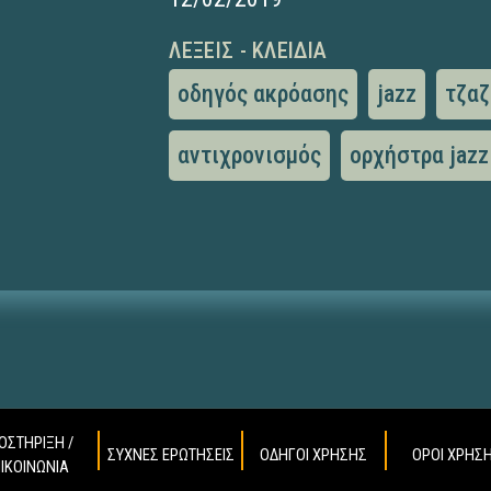
ΛΈΞΕΙΣ - ΚΛΕΙΔΙΆ
οδηγός ακρόασης
jazz
τζαζ
αντιχρονισμός
ορχήστρα jazz
ΟΣΤΗΡΙΞΗ /
ΣΥΧΝΕΣ ΕΡΩΤΗΣΕΙΣ
ΟΔΗΓΟΙ ΧΡΗΣΗΣ
ΟΡΟΙ ΧΡΗΣ
ΠΙΚΟΙΝΩΝΙΑ