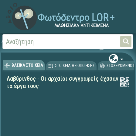
Αρχική
ΨΗΦΙΑΚΟ ΣΧΟΛΕΙΟ (Μαθησιακά Αντικείμενα)
Αισθητική Αγωγή
Θέα
ΒΑΣΙΚΑ ΣΤΟΙΧΕΙΑ
ΣΤΟΙΧΕΙΑ ΑΞΙΟΠΟΙΗΣΗΣ
ΣΤΟΧΕΥΟΜΕΝΟ Κ
Λαβύρινθος - Οι αρχαίοι συγγραφείς έχασαν
τα έργα τους