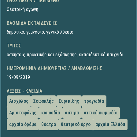
ΓΝΩΣΤΙΚΌ ΑΝΤΙΚΕΊΜΕΝΟ
Θεατρική αγωγή
ΒΑΘΜΊΔΑ ΕΚΠΑΊΔΕΥΣΗΣ
δημοτικό
,
γυμνάσιο
,
γενικό λύκειο
ΤΎΠΟΣ
ασκήσεις πρακτικής και εξάσκησης
,
εκπαιδευτικό παιχνίδι
ΗΜΕΡΟΜΗΝΊΑ ΔΗΜΙΟΥΡΓΊΑΣ / ΑΝΑΒΆΘΜΙΣΗΣ
19/09/2019
ΛΈΞΕΙΣ - ΚΛΕΙΔΙΆ
Αισχύλος
Σοφοκλής
Ευριπίδης
τραγωδία
Αριστοφάνης
κωμωδία
σάτιρα
αττική κωμωδία
αρχαίο δράμα
θέατρο
θεατρικό έργο
αρχαία Ελλάδα