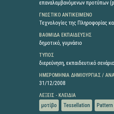
επαναλαμβανόμενων προτύπων (pa
ΓΝΩΣΤΙΚΌ ΑΝΤΙΚΕΊΜΕΝΟ
Τεχνολογίες της Πληροφορίας κα
ΒΑΘΜΊΔΑ ΕΚΠΑΊΔΕΥΣΗΣ
δημοτικό
,
γυμνάσιο
ΤΎΠΟΣ
διερεύνηση
,
εκπαιδευτικό σενάριο
ΗΜΕΡΟΜΗΝΊΑ ΔΗΜΙΟΥΡΓΊΑΣ / ΑΝ
31/12/2008
ΛΈΞΕΙΣ - ΚΛΕΙΔΙΆ
μοτίβο
Tessellation
Pattern