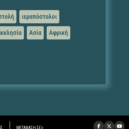
στολή
ιεραπόστολοι
Εκκλησία
Ασία
Αφρική
ΗΣ
ΜΕΤΑΒΑΣΗ ΣΕ