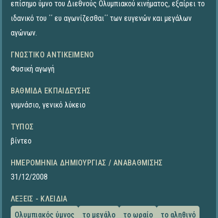
επίσημο ύμνο του Διεθνούς Ολυμπιακού κινήματος, εξαίρει το
ιδανικό του ΄΄ ευ αγωνίζεσθαι΄΄ των ευγενών και μεγάλων
αγώνων.
ΓΝΩΣΤΙΚΌ ΑΝΤΙΚΕΊΜΕΝΟ
Φυσική αγωγή
ΒΑΘΜΊΔΑ ΕΚΠΑΊΔΕΥΣΗΣ
γυμνάσιο
,
γενικό λύκειο
ΤΎΠΟΣ
βίντεο
ΗΜΕΡΟΜΗΝΊΑ ΔΗΜΙΟΥΡΓΊΑΣ / ΑΝΑΒΆΘΜΙΣΗΣ
31/12/2008
ΛΈΞΕΙΣ - ΚΛΕΙΔΙΆ
Ολυμπιακός ύμνος
το μεγάλο
το ωραίο
το αληθινό