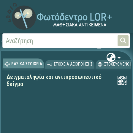
Αρχική
ΨΗΦΙΑΚΟ ΣΧΟΛΕΙΟ (Μαθησιακά Αντικείμενα)
Μαθηματικά
Μαθηματι
ΒΑΣΙΚΑ ΣΤΟΙΧΕΙΑ
ΣΤΟΙΧΕΙΑ ΑΞΙΟΠΟΙΗΣΗΣ
ΣΤΟΧΕΥΟΜΕΝΟ Κ
Δειγματοληψία και αντιπροσωπευτικό
δείγμα