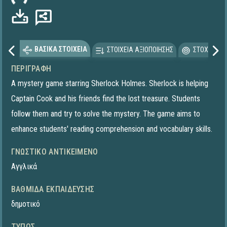
ΒΑΣΙΚΑ ΣΤΟΙΧΕΙΑ
ΣΤΟΙΧΕΙΑ ΑΞΙΟΠΟΙΗΣΗΣ
ΣΤΟΧΕΥΟΜΕ
ΠΕΡΙΓΡΑΦΉ
A mystery game starring Sherlock Holmes. Sherlock is helping
Captain Cook and his friends find the lost treasure. Students
follow them and try to solve the mystery. The game aims to
enhance students' reading comprehension and vocabulary skills.
ΓΝΩΣΤΙΚΌ ΑΝΤΙΚΕΊΜΕΝΟ
Αγγλικά
ΒΑΘΜΊΔΑ ΕΚΠΑΊΔΕΥΣΗΣ
δημοτικό
ΤΎΠΟΣ