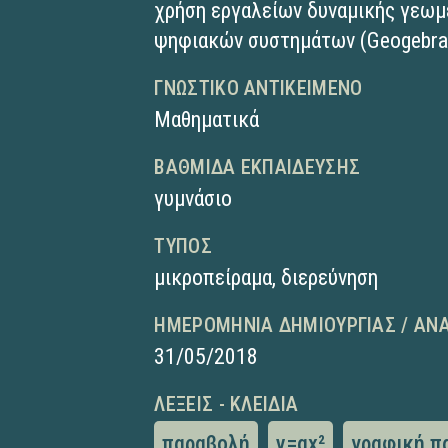
χρήση εργαλείων δυναμικής γεωμ
ψηφιακών συστημάτων (Geogebra
ΓΝΩΣΤΙΚΌ ΑΝΤΙΚΕΊΜΕΝΟ
Μαθηματικά
ΒΑΘΜΊΔΑ ΕΚΠΑΊΔΕΥΣΗΣ
γυμνάσιο
ΤΎΠΟΣ
μικροπείραμα
,
διερεύνηση
ΗΜΕΡΟΜΗΝΊΑ ΔΗΜΙΟΥΡΓΊΑΣ / ΑΝ
31/05/2018
ΛΈΞΕΙΣ - ΚΛΕΙΔΙΆ
παραβολή
y=αx²
γραφική π