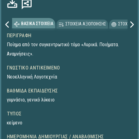
ΒΑΣΙΚΑ ΣΤΟΙΧΕΙΑ
ΣΤΟΙΧΕΙΑ ΑΞΙΟΠΟΙΗΣΗΣ
ΣΤΟΧΕΥΟΜΕ
ΠΕΡΙΓΡΑΦΉ
Ποίημα από τον συγκεντρωτικό τόμο «Λυρικά. Ποιήματα.
Αναμνήσεις».
ΓΝΩΣΤΙΚΌ ΑΝΤΙΚΕΊΜΕΝΟ
Νεοελληνική Λογοτεχνία
ΒΑΘΜΊΔΑ ΕΚΠΑΊΔΕΥΣΗΣ
γυμνάσιο
,
γενικό λύκειο
ΤΎΠΟΣ
κείμενο
ΗΜΕΡΟΜΗΝΊΑ ΔΗΜΙΟΥΡΓΊΑΣ / ΑΝΑΒΆΘΜΙΣΗΣ