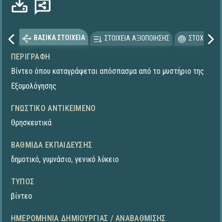
ΒΑΣΙΚΑ ΣΤΟΙΧΕΙΑ
ΣΤΟΙΧΕΙΑ ΑΞΙΟΠΟΙΗΣΗΣ
ΣΤΟΧΕΥΟΜΕ
ΠΕΡΙΓΡΑΦΉ
Βίντεο όπου καταγράφεται απόσπασμα από το μυστήριο της
Εξομολόγησης
ΓΝΩΣΤΙΚΌ ΑΝΤΙΚΕΊΜΕΝΟ
Θρησκευτικά
ΒΑΘΜΊΔΑ ΕΚΠΑΊΔΕΥΣΗΣ
δημοτικό
,
γυμνάσιο
,
γενικό λύκειο
ΤΎΠΟΣ
βίντεο
ΗΜΕΡΟΜΗΝΊΑ ΔΗΜΙΟΥΡΓΊΑΣ / ΑΝΑΒΆΘΜΙΣΗΣ