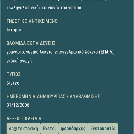
«ελληνολατινική» κοινωνία του νησιού.
ΓΝΩΣΤΙΚΌ ΑΝΤΙΚΕΊΜΕΝΟ
Ιστορία
ΒΑΘΜΊΔΑ ΕΚΠΑΊΔΕΥΣΗΣ
γυμνάσιο
,
γενικό λύκειο
,
επαγγελματικό λύκειο (ΕΠΑ.Λ.)
,
ειδική αγωγή
ΤΎΠΟΣ
βίντεο
ΗΜΕΡΟΜΗΝΊΑ ΔΗΜΙΟΥΡΓΊΑΣ / ΑΝΑΒΆΘΜΙΣΗΣ
31/12/2006
ΛΈΞΕΙΣ - ΚΛΕΙΔΙΆ
αρχιτεκτονική
Ενετοί
φεουδάρχες
Ενετοκρατία