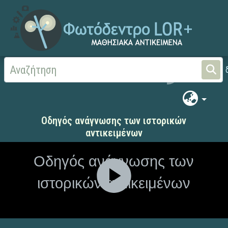
Αρχική
ΨΗΦΙΑΚΟ ΣΧΟΛΕΙΟ (Μαθησιακά Αντικείμενα)
Ιστορία
Θεματικές 
Οδηγός ανάγνωσης των ιστορικών
αντικειμένων