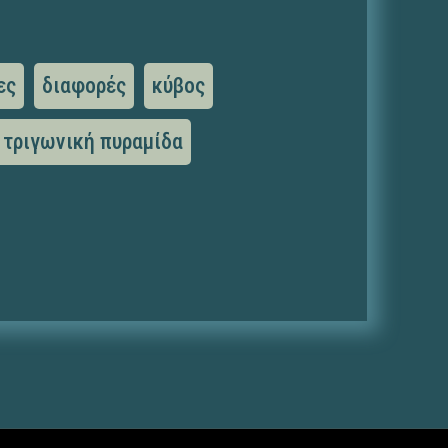
ες
διαφορές
κύβος
τριγωνική πυραμίδα