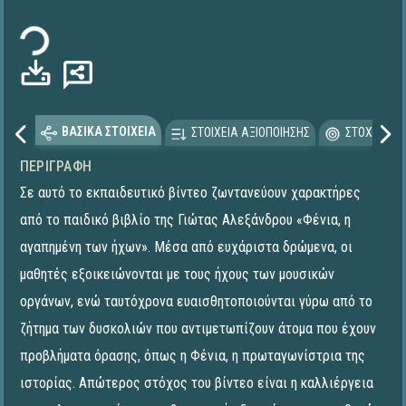
Φόρτωση...
ΒΑΣΙΚΑ ΣΤΟΙΧΕΙΑ
ΣΤΟΙΧΕΙΑ ΑΞΙΟΠΟΙΗΣΗΣ
ΣΤΟΧΕΥΟΜΕ
ΠΕΡΙΓΡΑΦΉ
Σε αυτό το εκπαιδευτικό βίντεο ζωντανεύουν χαρακτήρες
από το παιδικό βιβλίο της Γιώτας Αλεξάνδρου «Φένια, η
αγαπημένη των ήχων». Μέσα από ευχάριστα δρώμενα, οι
μαθητές εξοικειώνονται με τους ήχους των μουσικών
οργάνων, ενώ ταυτόχρονα ευαισθητοποιούνται γύρω από το
ζήτημα των δυσκολιών που αντιμετωπίζουν άτομα που έχουν
προβλήματα όρασης, όπως η Φένια, η πρωταγωνίστρια της
ιστορίας. Απώτερος στόχος του βίντεο είναι η καλλιέργεια