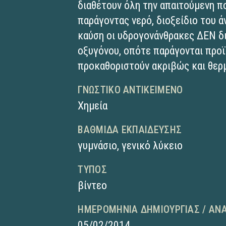
διαθέτουν όλη την απαιτούμενη π
παράγοντας νερό, διοξείδιο του ά
καύση οι υδρογονάνθρακες ΔΕΝ δ
οξυγόνου, οπότε παράγονται προϊ
προκαθοριστούν ακριβώς και θερ
ΓΝΩΣΤΙΚΌ ΑΝΤΙΚΕΊΜΕΝΟ
Χημεία
ΒΑΘΜΊΔΑ ΕΚΠΑΊΔΕΥΣΗΣ
γυμνάσιο
,
γενικό λύκειο
ΤΎΠΟΣ
βίντεο
ΗΜΕΡΟΜΗΝΊΑ ΔΗΜΙΟΥΡΓΊΑΣ / ΑΝ
05/02/2014