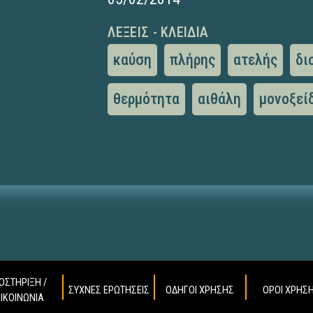
ΛΈΞΕΙΣ - ΚΛΕΙΔΙΆ
καύση
πλήρης
ατελής
δι
θερμότητα
αιθάλη
μονοξεί
ΟΣΤΗΡΙΞΗ /
ΣΥΧΝΕΣ ΕΡΩΤΗΣΕΙΣ
ΟΔΗΓΟΙ ΧΡΗΣΗΣ
ΟΡΟΙ ΧΡΗΣ
ΠΙΚΟΙΝΩΝΙΑ