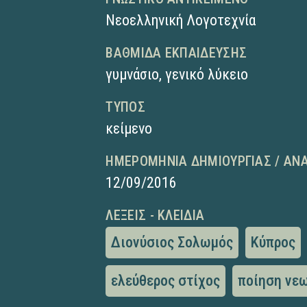
Νεοελληνική Λογοτεχνία
ΒΑΘΜΊΔΑ ΕΚΠΑΊΔΕΥΣΗΣ
γυμνάσιο
,
γενικό λύκειο
ΤΎΠΟΣ
κείμενο
ΗΜΕΡΟΜΗΝΊΑ ΔΗΜΙΟΥΡΓΊΑΣ / ΑΝ
12/09/2016
ΛΈΞΕΙΣ - ΚΛΕΙΔΙΆ
Διονύσιος Σολωμός
Κύπρος
ελεύθερος στίχος
ποίηση νε