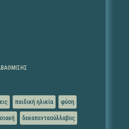
ΑΒΆΘΜΙΣΗΣ
εις
παιδική ηλικία
φύση
σιακή
δεκαπεντασύλλαβος