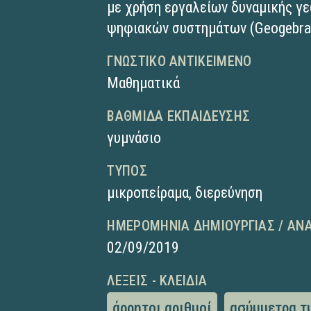
με χρήση εργαλείων δυναμικής γε
ψηφιακών συστημάτων (Geogebra
ΓΝΩΣΤΙΚΌ ΑΝΤΙΚΕΊΜΕΝΟ
Μαθηματικά
ΒΑΘΜΊΔΑ ΕΚΠΑΊΔΕΥΣΗΣ
γυμνάσιο
ΤΎΠΟΣ
μικροπείραμα
,
διερεύνηση
ΗΜΕΡΟΜΗΝΊΑ ΔΗΜΙΟΥΡΓΊΑΣ / ΑΝ
02/09/2019
ΛΈΞΕΙΣ - ΚΛΕΙΔΙΆ
άρρητοι αριθμοί
ασύμμετρα τ