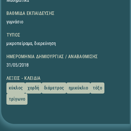
Μαθηματικά
ΒΑΘΜΊΔΑ ΕΚΠΑΊΔΕΥΣΗΣ
γυμνάσιο
ΤΎΠΟΣ
μικροπείραμα
,
διερεύνηση
ΗΜΕΡΟΜΗΝΊΑ ΔΗΜΙΟΥΡΓΊΑΣ / ΑΝΑΒΆΘΜΙΣΗΣ
31/05/2018
ΛΈΞΕΙΣ - ΚΛΕΙΔΙΆ
κύκλος
χορδή
διάμετρος
ημικύκλιο
τόξο
τρίγωνο