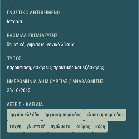
ΓΝΩΣΤΙΚΌ ΑΝΤΙΚΕΊΜΕΝΟ
Ιστορία
ΒΑΘΜΊΔΑ ΕΚΠΑΊΔΕΥΣΗΣ
δημοτικό
,
γυμνάσιο
,
γενικό λύκειο
ΤΎΠΟΣ
παρουσίαση
,
ασκήσεις πρακτικής και εξάσκησης
ΗΜΕΡΟΜΗΝΊΑ ΔΗΜΙΟΥΡΓΊΑΣ / ΑΝΑΒΆΘΜΙΣΗΣ
23/10/2015
ΛΈΞΕΙΣ - ΚΛΕΙΔΙΆ
αρχαία Ελλάδα
αρχαϊκή περίοδος
κλασική περίοδος
τέχνη
γλυπτική
αγάλματα
κούρος
κόρη