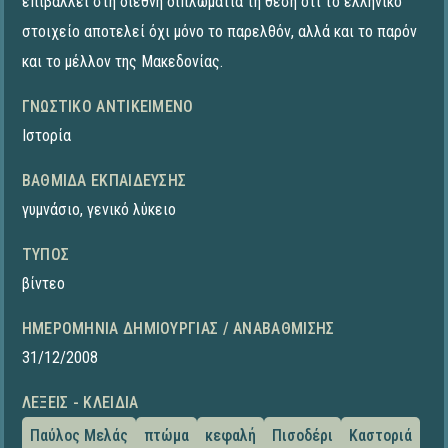
επιβάλλει στη διεθνή διπλωματία τη θέση ότι το ελληνικό
στοιχείο αποτελεί όχι μόνο το παρελθόν, αλλά και το παρόν
και το μέλλον της Μακεδονίας.
ΓΝΩΣΤΙΚΌ ΑΝΤΙΚΕΊΜΕΝΟ
Ιστορία
ΒΑΘΜΊΔΑ ΕΚΠΑΊΔΕΥΣΗΣ
γυμνάσιο
,
γενικό λύκειο
ΤΎΠΟΣ
βίντεο
ΗΜΕΡΟΜΗΝΊΑ ΔΗΜΙΟΥΡΓΊΑΣ / ΑΝΑΒΆΘΜΙΣΗΣ
31/12/2008
ΛΈΞΕΙΣ - ΚΛΕΙΔΙΆ
Παύλος Μελάς
πτώμα
κεφαλή
Πισοδέρι
Καστοριά