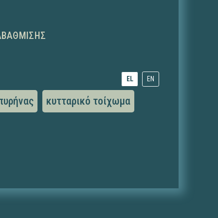
ΑΒΆΘΜΙΣΗΣ
EL
EN
πυρήνας
κυτταρικό τοίχωμα