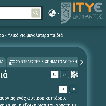
ρο - Υλικό για μεγαλύτερα παιδιά
ΙΑ
ΣΥΝΤΕΛΕΣΤΕΣ & ΧΡΗΜΑΤΟΔΟΤΗΣΗ
ΑΔΕΙΑ Χ
ιά
EL
EN
EL
EN
ουργίας ενός φυτικού κυττάρου.
νου είναι η εξοικείωση του χρήστη με