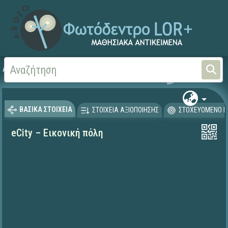
Αρχική
ΕΥΡΩΠΑΪΚΑ ΕΡΓΑ
Άλλα ευρωπαϊκά έργα
Εκπαιδευτι
ΒΑΣΙΚΑ ΣΤΟΙΧΕΙΑ
ΣΤΟΙΧΕΙΑ ΑΞΙΟΠΟΙΗΣΗΣ
ΣΤΟΧΕΥΟΜΕΝΟ Κ
eCity – Εικονική πόλη