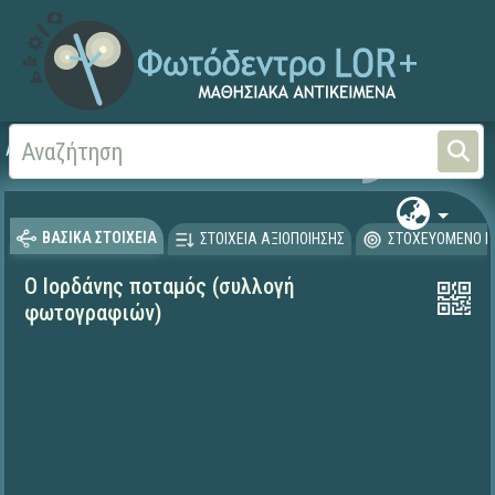
Αρχική
ΨΗΦΙΑΚΟ ΣΧΟΛΕΙΟ (Μαθησιακά Αντικείμενα)
Θρησκευτικά
Καινή Δ
ΒΑΣΙΚΑ ΣΤΟΙΧΕΙΑ
ΣΤΟΙΧΕΙΑ ΑΞΙΟΠΟΙΗΣΗΣ
ΣΤΟΧΕΥΟΜΕΝΟ Κ
Ο Ιορδάνης ποταμός (συλλογή
φωτογραφιών)