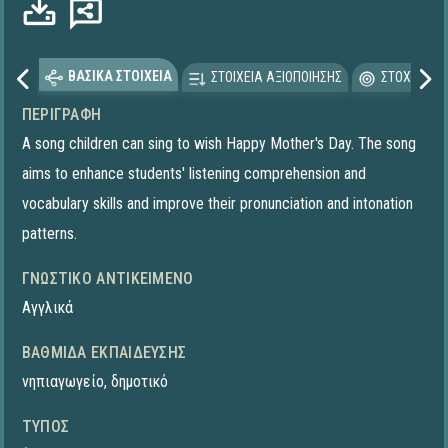
ΒΑΣΙΚΑ ΣΤΟΙΧΕΙΑ
ΣΤΟΙΧΕΙΑ ΑΞΙΟΠΟΙΗΣΗΣ
ΣΤΟΧΕΥΟΜΕ
ΠΕΡΙΓΡΑΦΉ
A song children can sing to wish Happy Mother's Day. The song
aims to enhance students' listening comprehension and
vocabulary skills and improve their pronunciation and intonation
patterns.
ΓΝΩΣΤΙΚΌ ΑΝΤΙΚΕΊΜΕΝΟ
Αγγλικά
ΒΑΘΜΊΔΑ ΕΚΠΑΊΔΕΥΣΗΣ
νηπιαγωγείο
,
δημοτικό
ΤΎΠΟΣ