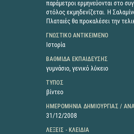
παράμετροι ερμηνεύονται στο συγ
στόλος εκμηδενίζεται. Η Σαλαμίν
Πλαταιές θα προκαλέσει την τελ
ΓΝΩΣΤΙΚΌ ΑΝΤΙΚΕΊΜΕΝΟ
Ιστορία
ΒΑΘΜΊΔΑ ΕΚΠΑΊΔΕΥΣΗΣ
γυμνάσιο
,
γενικό λύκειο
ΤΎΠΟΣ
βίντεο
ΗΜΕΡΟΜΗΝΊΑ ΔΗΜΙΟΥΡΓΊΑΣ / ΑΝ
31/12/2008
ΛΈΞΕΙΣ - ΚΛΕΙΔΙΆ