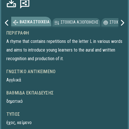
ΒΑΣΙΚΑ ΣΤΟΙΧΕΙΑ
ΣΤΟΙΧΕΙΑ ΑΞΙΟΠΟΙΗΣΗΣ
ΣΤΟΧΕΥΟΜΕ
ΠΕΡΙΓΡΑΦΉ
A rhyme that contains repetitions of the letter L in various words
and aims to introduce young learners to the aural and written
recognition and production of it.
ΓΝΩΣΤΙΚΌ ΑΝΤΙΚΕΊΜΕΝΟ
Αγγλικά
ΒΑΘΜΊΔΑ ΕΚΠΑΊΔΕΥΣΗΣ
δημοτικό
ΤΎΠΟΣ
ήχος
,
κείμενο