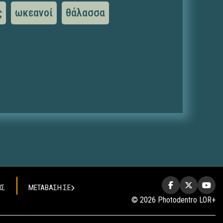
ς
ωκεανοί
θάλασσα
ΗΣ
ΜΕΤΑΒΑΣΗ ΣΕ
© 2026 Photodentro LOR+