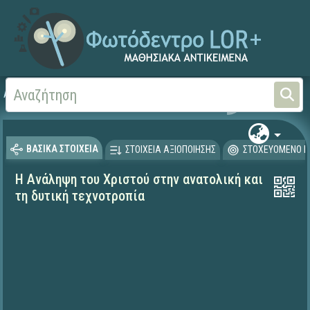
Αρχική
ΨΗΦΙΑΚΟ ΣΧΟΛΕΙΟ (Μαθησιακά Αντικείμενα)
Θρησκευτικά
Καινή Δ
ΒΑΣΙΚΑ ΣΤΟΙΧΕΙΑ
ΣΤΟΙΧΕΙΑ ΑΞΙΟΠΟΙΗΣΗΣ
ΣΤΟΧΕΥΟΜΕΝΟ Κ
Η Ανάληψη του Χριστού στην ανατολική και
τη δυτική τεχνοτροπία