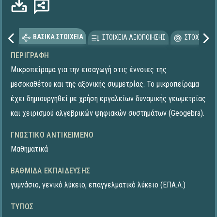
ΒΑΣΙΚΑ ΣΤΟΙΧΕΙΑ
ΣΤΟΙΧΕΙΑ ΑΞΙΟΠΟΙΗΣΗΣ
ΣΤΟΧΕΥΟΜΕ
ΠΕΡΙΓΡΑΦΉ
Μικροπείραμα για την εισαγωγή στις έννοιες της
μεσοκαθέτου και της αξονικής συμμετρίας. Το μικροπείραμα
έχει δημιουργηθεί με χρήση εργαλείων δυναμικής γεωμετρίας
και χειρισμού αλγεβρικών ψηφιακών συστημάτων (Geogebra).
ΓΝΩΣΤΙΚΌ ΑΝΤΙΚΕΊΜΕΝΟ
Μαθηματικά
ΒΑΘΜΊΔΑ ΕΚΠΑΊΔΕΥΣΗΣ
γυμνάσιο
,
γενικό λύκειο
,
επαγγελματικό λύκειο (ΕΠΑ.Λ.)
ΤΎΠΟΣ