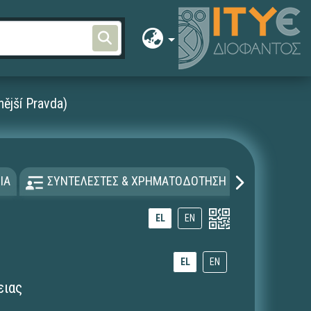
ější Pravda)
ΙΑ
ΣΥΝΤΕΛΕΣΤΕΣ & ΧΡΗΜΑΤΟΔΟΤΗΣΗ
ΑΔΕΙΑ Χ
EL
EN
EL
EN
ειας