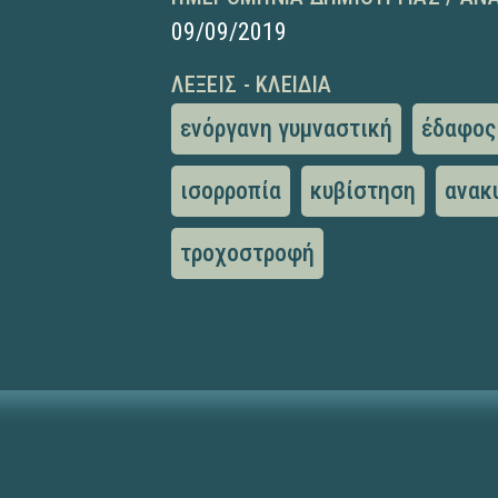
09/09/2019
ΛΈΞΕΙΣ - ΚΛΕΙΔΙΆ
ενόργανη γυμναστική
έδαφος
ισορροπία
κυβίστηση
ανακ
τροχοστροφή