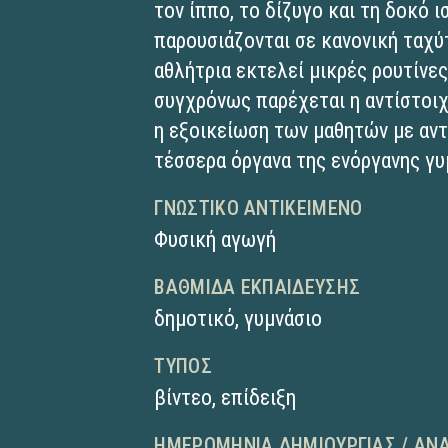
τον ίππο, το δίζυγο και τη δοκό 
παρουσιάζονται σε κανονική ταχύ
αθλήτρια εκτελεί μικρές ρουτίνε
συγχρόνως παρέχεται η αντίστοιχ
η εξοικείωση των μαθητών με αν
τέσσερα όργανα της ενόργανης γυ
ΓΝΩΣΤΙΚΌ ΑΝΤΙΚΕΊΜΕΝΟ
Φυσική αγωγή
ΒΑΘΜΊΔΑ ΕΚΠΑΊΔΕΥΣΗΣ
δημοτικό
,
γυμνάσιο
ΤΎΠΟΣ
βίντεο
,
επίδειξη
ΗΜΕΡΟΜΗΝΊΑ ΔΗΜΙΟΥΡΓΊΑΣ / ΑΝ