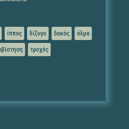
ίππος
δίζυγο
δοκός
άλμα
υβίστηση
τροχός