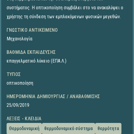
συστήματος. Η οπτικοποίηση συμβάλει στο να ανακαλύψει ο
χρήστης τη σύνδεση των εμπλεκόμενων φυσικών μεγεθών.
ΓΝΩΣΤΙΚΌ ΑΝΤΙΚΕΊΜΕΝΟ
Μηχανολογία
ΒΑΘΜΊΔΑ ΕΚΠΑΊΔΕΥΣΗΣ
επαγγελματικό λύκειο (ΕΠΑ.Λ.)
ΤΎΠΟΣ
οπτικοποίηση
ΗΜΕΡΟΜΗΝΊΑ ΔΗΜΙΟΥΡΓΊΑΣ / ΑΝΑΒΆΘΜΙΣΗΣ
25/09/2019
ΛΈΞΕΙΣ - ΚΛΕΙΔΙΆ
Θερμοδυναμική
θερμοδυναμικό σύστημα
θερμότητα